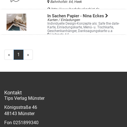
Bahnhofstr. 64, Heek
http://www.hochdruckgebiet.de
In Sachen Papier - Nina Eckes
Karten / Einladungen
Individuelle Design-Konzepte als: Safe the date-
Karte, Einladungskarte, Menü- u. Tischkarte,
Geschenkanhänger, Danksagungskarte u.a
Hafenstr. 64
«
1
»
Kontakt
Tips Verlag Münster
Königsstraße 46
48143 Münster
Fon 0251899340