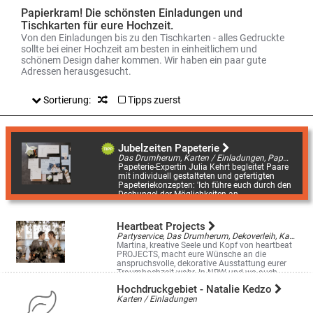
Papierkram! Die schönsten Einladungen und
Tischkarten für eure Hochzeit.
Von den Einladungen bis zu den Tischkarten - alles Gedruckte
sollte bei einer Hochzeit am besten in einheitlichem und
schönem Design daher kommen. Wir haben ein paar gute
Adressen herausgesucht.
Sortierung:
Tipps zuerst
Jubelzeiten Papeterie
Das Drumherum, Karten / Einladungen, Papeterie
Papeterie-Expertin Julia Kehrt begleitet Paare
mit individuell gestalteten und gefertigten
Papeteriekonzepten: 'Ich führe euch durch den
Dschungel der Möglichkeiten an ...
Heartbeat Projects
Partyservice, Das Drumherum, Dekoverleih, Karten / Einladungen
Martina, kreative Seele und Kopf von heartbeat
PROJECTS, macht eure Wünsche an die
anspruchsvolle, dekorative Ausstattung eurer
Traumhochzeit wahr. In NRW und wo auch ...
Wiesental 15, Dorsten
Hochdruckgebiet - Natalie Kedzo
Karten / Einladungen