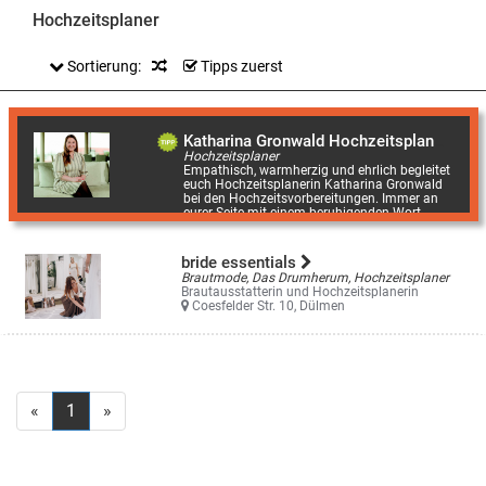
Hochzeitsplaner
Sortierung:
Tipps zuerst
Katharina Gronwald Hochzeitsplanung
Hochzeitsplaner
Empathisch, warmherzig und ehrlich begleitet
euch Hochzeitsplanerin Katharina Gronwald
bei den Hochzeitsvorbereitungen. Immer an
eurer Seite mit einem beruhigenden Wort ...
Königstr. 46
bride essentials
Brautmode, Das Drumherum, Hochzeitsplaner
Brautausstatterin und Hochzeitsplanerin
Coesfelder Str. 10, Dülmen
«
1
»