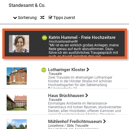
Standesamt & Co.
Sortierung:
Tipps zuerst
Katrin Hummel - Freie Hochzeitsrednerin
HochzeitsrednerIN
"Mir ist es ein wirklich großes Anliegen, meine
Rede genau auf euch abzustimmen. Dazu
führe ich ein ausführliches Traugespräch mit
euch, es dauert zwischen drei und ...
Zur Aabrücke 2, Havixbeck
Lotharinger Kloster
Trausäle
Zwei Trausäle im ehemaligen Lotharinger
Kloster in der Hörster Straße mit schönen
Hochzeitsgarten für den Sektempfang
Hörsterstraße 28
Haus Brückhausen
Trausäle
Einmaliges Ambiente im Renaissance-
Herrenhaus mit hohen Räumen, stuckverzierten
Decken, alten Holzdielen, offenen Kaminen und
verspielt-nostalgischem Mobiliar. Ringsheru ...
Holling 6
Mühlenhof Freilichtmuseum
Locations / Säle, Trausäle