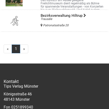
Das idyllisch am Aasee gelegene
Freilichtmuseum dient regelmäßig als Bühne
für spannende Veranstaltungen - von Konzerten
bis zum Weihnachtsmarkt. Und bietet zudem ...
Theo-Breider-Weg 1
Bezirksverwaltung Hiltrup
Trausäle
Patronatsstraße 20
«
1
»
Kontakt
Tips Verlag Münster
Königsstraße 46
48143 Münster
Fon 0251899340